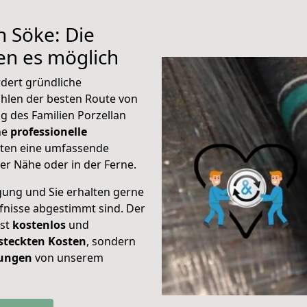
h Söke: Die
n es möglich
dert gründliche
hlen der besten Route von
g des Familien Porzellan
ine
professionelle
eten eine umfassende
er Nähe oder in der Ferne.
gung und Sie erhalten gerne
rfnisse abgestimmt sind. Der
ist
kostenlos
und
steckten Kosten
, sondern
tungen
von unserem