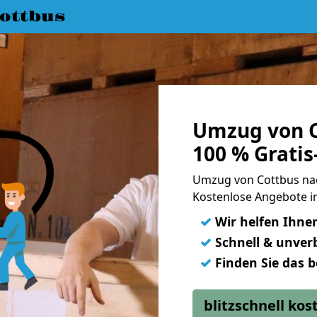
ottbus
Umzug von C
100 % Grati
Umzug von Cottbus na
Kostenlose Angebote in
✓
Wir helfen Ihne
✓
Schnell & unverb
✓
Finden Sie das 
blitzschnell ko