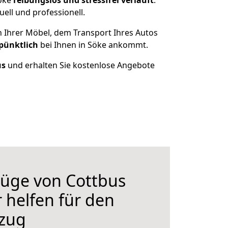
Söke
reibungslos und stressfrei
verläuft
.
ell und professionell.
n Ihrer Möbel, dem Transport Ihres Autos
 pünktlich
bei Ihnen in Söke ankommt.
us
und erhalten Sie kostenlose Angebote
üge von Cottbus
 helfen für den
zug