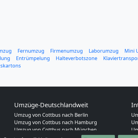
mzug
Fernumzug
Firmenumzug
Laborumzug
Mini
dung
Entrümpelung
Halteverbotszone
Klaviertranspo
skartons
Umzüge-Deutschlandweit
In
Umzug von Cottbus nach Berlin
Um
Umzug von Cottbus nach Hamburg
Um
Umzug von Cottbus nach München
Um
Umzug von Cottbus nach Köln
Um