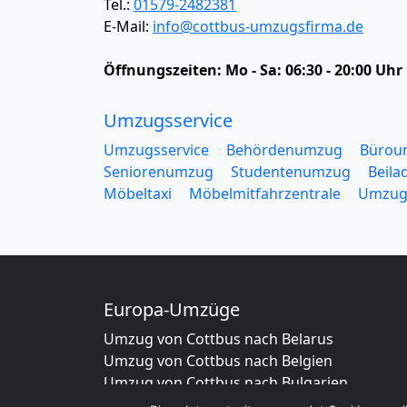
Tel.:
01579-2482381
E-Mail:
info@cottbus-umzugsfirma.de
Öffnungszeiten:
Mo - Sa: 06:30 - 20:00 Uhr
Umzugsservice
Umzugsservice
Behördenumzug
Bürou
Seniorenumzug
Studentenumzug
Beila
Möbeltaxi
Möbelmitfahrzentrale
Umzug
Europa-Umzüge
Umzug von Cottbus nach Belarus
Umzug von Cottbus nach Belgien
Umzug von Cottbus nach Bulgarien
Umzug von Cottbus nach Dänemark