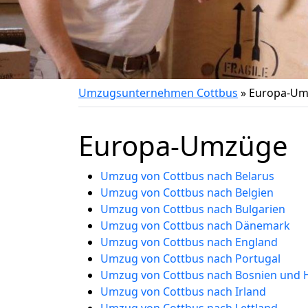
Umzugsunternehmen Cottbus
»
Europa-Um
Europa-Umzüge
Umzug von Cottbus nach Belarus
Umzug von Cottbus nach Belgien
Umzug von Cottbus nach Bulgarien
Umzug von Cottbus nach Dänemark
Umzug von Cottbus nach England
Umzug von Cottbus nach Portugal
Umzug von Cottbus nach Bosnien und 
Umzug von Cottbus nach Irland