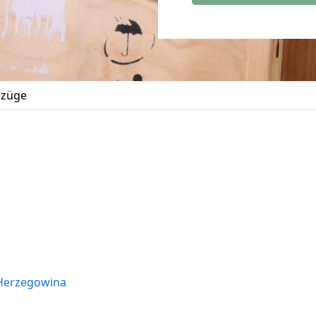
züge
Herzegowina