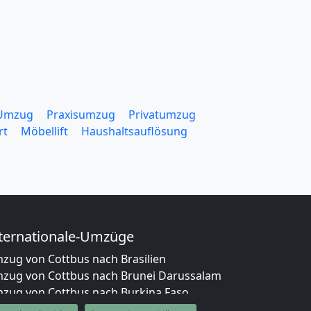
 Umzug
Praxisumzug
Privatumzug
rt
Möbellift
Haushaltsauflösung
ternationale-Umzüge
zug von Cottbus nach Brasilien
zug von Cottbus nach Brunei Darussalam
zug von Cottbus nach Burkina Faso
zug von Cottbus nach Burundi