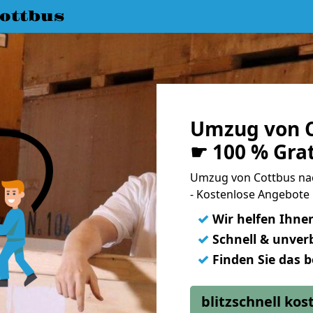
ottbus
Umzug von C
☛ 100 % Gra
Umzug von Cottbus na
- Kostenlose Angebote 
✓
Wir helfen Ihne
✓
Schnell & unverb
✓
Finden Sie das 
blitzschnell ko