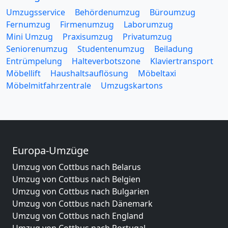
Umzugsservice
Behördenumzug
Büroumzug
Fernumzug
Firmenumzug
Laborumzug
Mini Umzug
Praxisumzug
Privatumzug
Seniorenumzug
Studentenumzug
Beiladung
Entrümpelung
Halteverbotszone
Klaviertransport
Möbellift
Haushaltsauflösung
Möbeltaxi
Möbelmitfahrzentrale
Umzugskartons
Europa-Umzüge
Umzug von Cottbus nach Belarus
Umzug von Cottbus nach Belgien
Umzug von Cottbus nach Bulgarien
Umzug von Cottbus nach Dänemark
Umzug von Cottbus nach England
Umzug von Cottbus nach Portugal