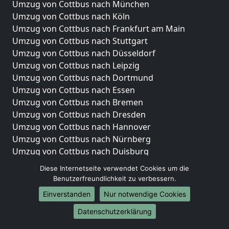
Umzug von Cottbus nach München
Umzug von Cottbus nach Köln
Umzug von Cottbus nach Frankfurt am Main
Umzug von Cottbus nach Stuttgart
Umzug von Cottbus nach Düsseldorf
Umzug von Cottbus nach Leipzig
Umzug von Cottbus nach Dortmund
Umzug von Cottbus nach Essen
Umzug von Cottbus nach Bremen
Umzug von Cottbus nach Dresden
Umzug von Cottbus nach Hannover
Umzug von Cottbus nach Nürnberg
Umzug von Cottbus nach Duisburg
Umzug von Cottbus nach Bochum
Diese Internetseite verwendet Cookies um die
Umzug von Cottbus nach Wuppertal
Benutzerfreundlichkeit zu verbessern.
Umzug von Cottbus nach Bielefeld
Einverstanden
Nur notwendige Cookies
Umzug von Cottbus nach Bonn
Umzug von Cottbus nach Münster
Datenschutzerklärung