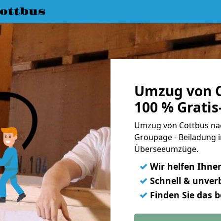
ottbus
Umzug von C
100 % Grati
Umzug von Cottbus nach
Groupage - Beiladung i
Überseeumzüge.
✓
Wir helfen Ihne
✓
Schnell & unverb
✓
Finden Sie das 