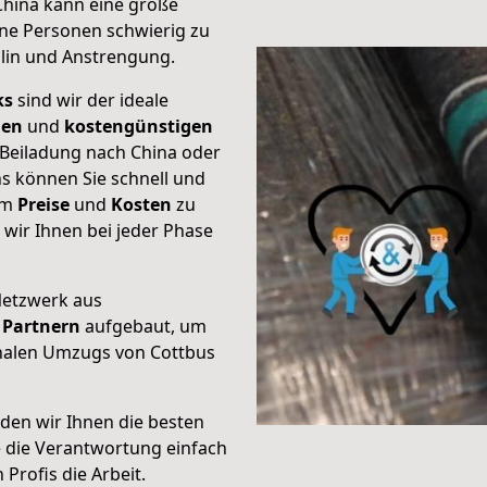
China kann eine große
ene Personen schwierig zu
plin und Anstrengung.
ks
sind wir der ideale
ien
und
kostengünstigen
 Beiladung nach China oder
s können Sie schnell und
um
Preise
und
Kosten
zu
s wir Ihnen bei jeder Phase
Netzwerk aus
Partnern
aufgebaut, um
onalen Umzugs von Cottbus
den wir Ihnen die besten
e die Verantwortung einfach
Profis die Arbeit.