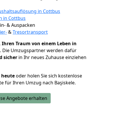
shaltsauflösung in Cottbus
n in Cottbus
 Ein- & Auspacken
ier-
&
Tresortransport
,
Ihren Traum von einem Leben in
. Die Umzugspartner werden dafür
d sicher
in Ihr neues Zuhause einziehen
h heute
oder holen Sie sich kostenlose
e für Ihren Umzug nach Başiskele.
se Angebote erhalten