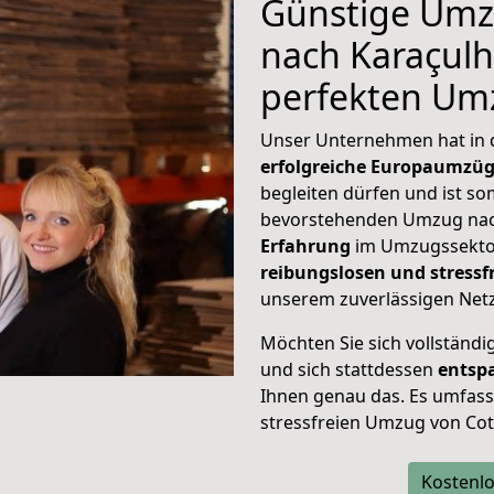
Günstige Umz
nach Karaçulha
perfekten Um
Unser Unternehmen hat in
erfolgreiche Europaumzü
begleiten dürfen und ist so
bevorstehenden Umzug nac
Erfahrung
im Umzugssektor
reibungslosen und stress
unserem zuverlässigen Netz
Möchten Sie sich vollständ
und sich stattdessen
entsp
Ihnen genau das. Es umfasst 
stressfreien Umzug von Cot
Kostenlo