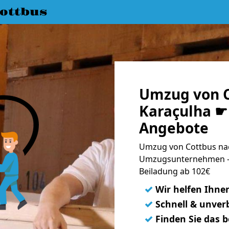
ottbus
Umzug von C
Karaçulha ☛ 
Angebote
Umzug von Cottbus nac
Umzugsunternehmen - 
Beiladung ab 102€
✓
Wir helfen Ihne
✓
Schnell & unverb
✓
Finden Sie das 