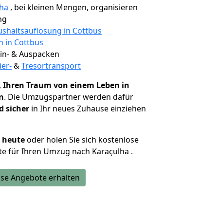
lha
, bei kleinen Mengen, organisieren
ng
shaltsauflösung in Cottbus
n in Cottbus
 Ein- & Auspacken
ier-
&
Tresortransport
,
Ihren Traum von einem Leben in
n
. Die Umzugspartner werden dafür
d sicher
in Ihr neues Zuhause einziehen
h heute
oder holen Sie sich kostenlose
e für Ihren Umzug nach Karaçulha .
se Angebote erhalten