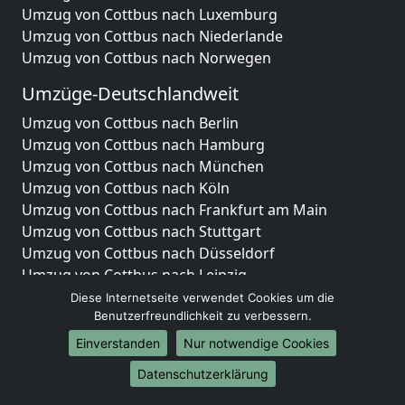
Umzug von Cottbus nach Luxemburg
Umzug von Cottbus nach Niederlande
Umzug von Cottbus nach Norwegen
Umzüge-Deutschlandweit
Umzug von Cottbus nach Berlin
Umzug von Cottbus nach Hamburg
Umzug von Cottbus nach München
Umzug von Cottbus nach Köln
Umzug von Cottbus nach Frankfurt am Main
Umzug von Cottbus nach Stuttgart
Umzug von Cottbus nach Düsseldorf
Umzug von Cottbus nach Leipzig
Umzug von Cottbus nach Dortmund
Diese Internetseite verwendet Cookies um die
Benutzerfreundlichkeit zu verbessern.
Umzug von Cottbus nach Essen
Umzug von Cottbus nach Bremen
Einverstanden
Nur notwendige Cookies
Umzug von Cottbus nach Dresden
Datenschutzerklärung
Umzug von Cottbus nach Hannover