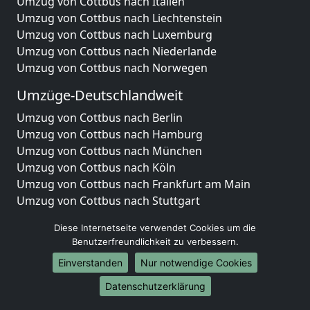
Umzug von Cottbus nach Italien
Umzug von Cottbus nach Liechtenstein
Umzug von Cottbus nach Luxemburg
Umzug von Cottbus nach Niederlande
Umzug von Cottbus nach Norwegen
Umzüge-Deutschlandweit
Umzug von Cottbus nach Berlin
Umzug von Cottbus nach Hamburg
Umzug von Cottbus nach München
Umzug von Cottbus nach Köln
Umzug von Cottbus nach Frankfurt am Main
Umzug von Cottbus nach Stuttgart
Umzug von Cottbus nach Düsseldorf
Diese Internetseite verwendet Cookies um die
Umzug von Cottbus nach Leipzig
Benutzerfreundlichkeit zu verbessern.
Umzug von Cottbus nach Dortmund
Einverstanden
Nur notwendige Cookies
Umzug von Cottbus nach Essen
Umzug von Cottbus nach Bremen
Datenschutzerklärung
Umzug von Cottbus nach Dresden