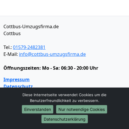
Cottbus-Umzugsfirma.de
Cottbus
Tel.:
01579-2482381
E-Mail:
info@cottbus-umzugsfirma.de
Öffnungszeiten:
Mo - Sa: 06:30 - 20:00 Uhr
Impressum
Datenschutz
Diese Internetseite verwendet Cookies um die
Benutzerfreundlichkeit zu verbessern.
Umzugsservice
Einverstanden
Nur notwendige Cookies
Umzugsservice
Behördenumzug
Büroumzug
Datenschutzerklärung
Fernumzug
Firmenumzug
Laborumzug