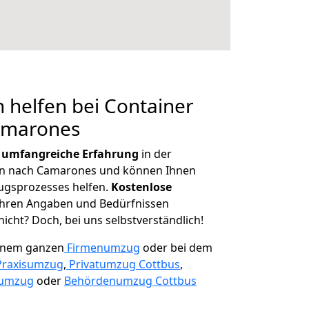
 helfen bei Container
amarones
r
umfangreiche Erfahrung
in der
n nach Camarones und können Ihnen
ugsprozesses helfen.
K
ostenlose
 Ihren Angaben und Bedürfnissen
icht? Doch, bei uns selbstverständlich!
einem ganzen
Firmenumzug
oder bei dem
Praxisumzug
,
Privatumzug Cottbus
,
numzug
oder
Behördenumzug Cottbus