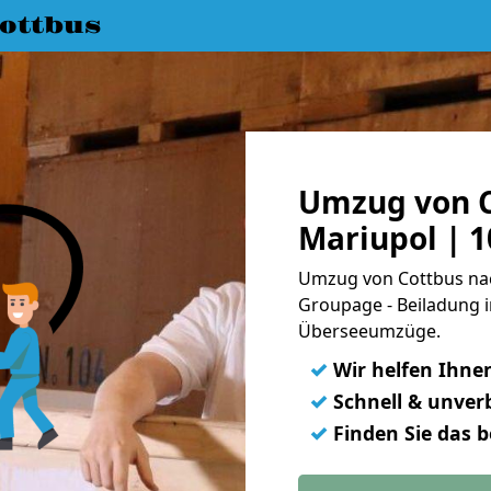
ottbus
Umzug von C
Mariupol | 
Umzug von Cottbus nach
Groupage - Beiladung i
Überseeumzüge.
✓
Wir helfen Ihne
✓
Schnell & unverb
✓
Finden Sie das 