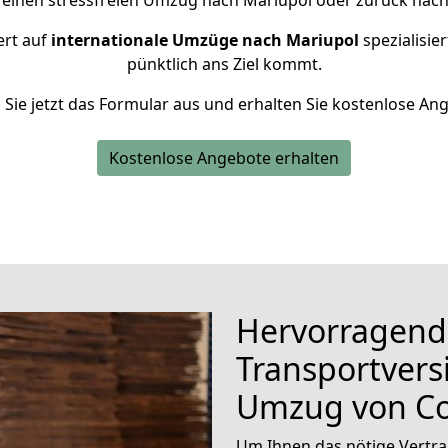
 einen stressfreien Umzug nach Mariupol oder zurück nach
ert auf
internationale Umzüge nach Mariupol
spezialisier
pünktlich ans Ziel kommt.
n Sie jetzt das Formular aus und erhalten Sie kostenlose An
Kostenlose Angebote erhalten
Hervorragend
Transportvers
Umzug von Co
Um Ihnen das nötige Vertra