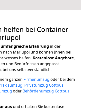
 helfen bei Container
riupol
r
umfangreiche Erfahrung
in der
 nach Mariupol und können Ihnen bei
prozesses helfen.
K
ostenlose Angebote
,
ben und Bedürfnissen angepasst
 bei uns selbstverständlich!
einem ganzen
Firmenumzug
oder bei dem
Praxisumzug
,
Privatumzug Cottbus
,
numzug
oder
Behördenumzug Cottbus
lar aus
und erhalten Sie kostenlose