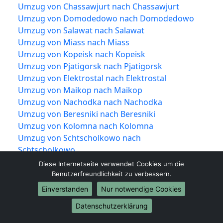
Umzug von Chassawjurt nach Chassawjurt
Umzug von Domodedowo nach Domodedowo
Umzug von Salawat nach Salawat
Umzug von Miass nach Miass
Umzug von Kopeisk nach Kopeisk
Umzug von Pjatigorsk nach Pjatigorsk
Umzug von Elektrostal nach Elektrostal
Umzug von Maikop nach Maikop
Umzug von Nachodka nach Nachodka
Umzug von Beresniki nach Beresniki
Umzug von Kolomna nach Kolomna
Umzug von Schtscholkowo nach
Schtscholkowo
Umzug von Serpuchow nach Serpuchow
Diese Internetseite verwendet Cookies um die
Umzug von Kowrow nach Kowrow
Benutzerfreundlichkeit zu verbessern.
Umzug von Neftekamsk nach Neftekamsk
Einverstanden
Nur notwendige Cookies
Umzug von Kislowodsk nach Kislowodsk
Datenschutzerklärung
Umzug von Bataisk nach Bataisk
Umzug von Rubzowsk nach Rubzowsk