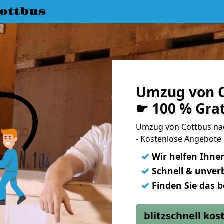
ottbus
Umzug von C
☛ 100 % Gra
Umzug von Cottbus na
- Kostenlose Angebote
✓
Wir helfen Ihne
✓
Schnell & unverb
✓
Finden Sie das 
blitzschnell ko