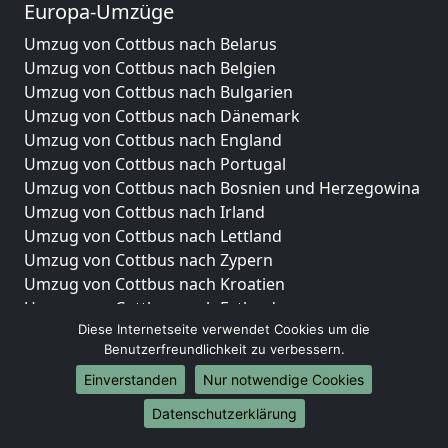
Europa-Umzüge
Umzug von Cottbus nach Belarus
Umzug von Cottbus nach Belgien
Umzug von Cottbus nach Bulgarien
Umzug von Cottbus nach Dänemark
Umzug von Cottbus nach England
Umzug von Cottbus nach Portugal
Umzug von Cottbus nach Bosnien und Herzegowina
Umzug von Cottbus nach Irland
Umzug von Cottbus nach Lettland
Umzug von Cottbus nach Zypern
Umzug von Cottbus nach Kroatien
Umzug von Cottbus nach Estland
Diese Internetseite verwendet Cookies um die
Umzug von Cottbus nach Finnland
Benutzerfreundlichkeit zu verbessern.
Umzug von Cottbus nach Frankreich
Umzug von Cottbus nach Griechenland
Einverstanden
Nur notwendige Cookies
Umzug von Cottbus nach Italien
Datenschutzerklärung
Umzug von Cottbus nach Liechtenstein