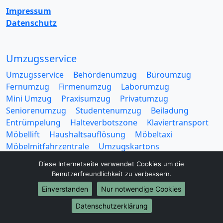
Impressum
Datenschutz
Umzugsservice
Umzugsservice
Behördenumzug
Büroumzug
Fernumzug
Firmenumzug
Laborumzug
Mini Umzug
Praxisumzug
Privatumzug
Seniorenumzug
Studentenumzug
Beiladung
Entrümpelung
Halteverbotszone
Klaviertransport
Möbellift
Haushaltsauflösung
Möbeltaxi
Möbelmitfahrzentrale
Umzugskartons
Diese Internetseite verwendet Cookies um die
Benutzerfreundlichkeit zu verbessern.
Einverstanden
Nur notwendige Cookies
Datenschutzerklärung
Europa-Umzüge