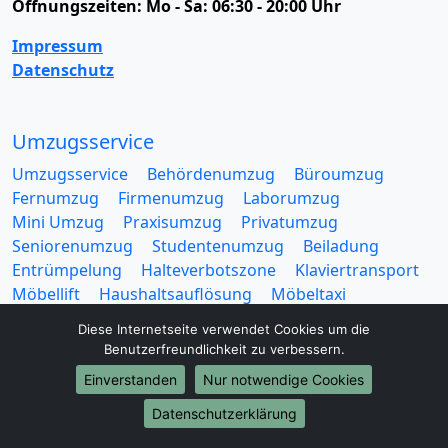
Öffnungszeiten:
Mo - Sa: 06:30 - 20:00 Uhr
Impressum
Datenschutz
Umzugsservice
Umzugsservice
Behördenumzug
Büroumzug
Fernumzug
Firmenumzug
Laborumzug
Mini Umzug
Praxisumzug
Privatumzug
Seniorenumzug
Studentenumzug
Beiladung
Entrümpelung
Halteverbotszone
Klaviertransport
Möbellift
Haushaltsauflösung
Möbeltaxi
Möbelmitfahrzentrale
Umzugskartons
Diese Internetseite verwendet Cookies um die
Benutzerfreundlichkeit zu verbessern.
Einverstanden
Nur notwendige Cookies
Datenschutzerklärung
Europa-Umzüge