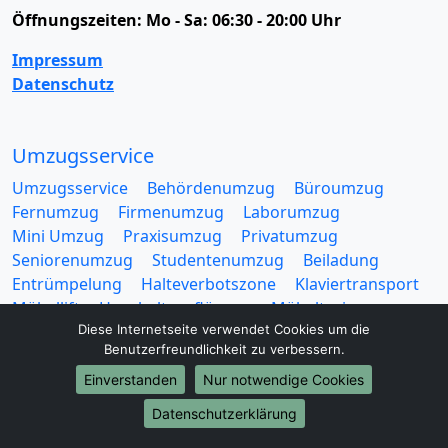
Öffnungszeiten:
Mo - Sa: 06:30 - 20:00 Uhr
Impressum
Datenschutz
Umzugsservice
Umzugsservice
Behördenumzug
Büroumzug
Fernumzug
Firmenumzug
Laborumzug
Mini Umzug
Praxisumzug
Privatumzug
Seniorenumzug
Studentenumzug
Beiladung
Entrümpelung
Halteverbotszone
Klaviertransport
Möbellift
Haushaltsauflösung
Möbeltaxi
Diese Internetseite verwendet Cookies um die
Möbelmitfahrzentrale
Umzugskartons
Benutzerfreundlichkeit zu verbessern.
Einverstanden
Nur notwendige Cookies
Datenschutzerklärung