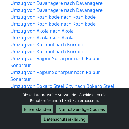
Umzug von Davanagere nach Davanagere
Umzug von Davanagere nach Davanagere
Umzug von Kozhikode nach Kozhikode
Umzug von Kozhikode nach Kozhikode
Umzug von Akola nach Akola
Umzug von Akola nach Akola
Umzug von Kurnool nach Kurnool
Umzug von Kurnool nach Kurnool
Umzug von Rajpur Sonarpur nach Rajpur
Sonarpur
Umzug von Rajpur Sonarpur nach Rajpur
Sonarpur
Umzug von Bokaro Steel City nach Bokaro Steel
City
Diese Internetseite verwendet Cookies um die
Umzug von Bokaro Steel City nach Bokaro Steel
Benutzerfreundlichkeit zu verbessern.
City
Einverstanden
Nur notwendige Cookies
Umzug von South Dum Dum nach South Dum
Datenschutzerklärung
Dum
Umzug von South Dum Dum nach South Dum