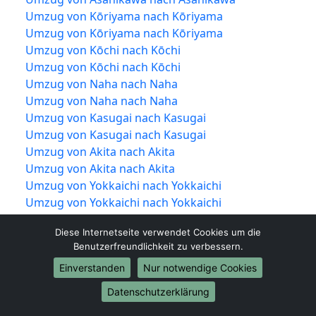
Umzug von Kōriyama nach Kōriyama
Umzug von Kōriyama nach Kōriyama
Umzug von Kōchi nach Kōchi
Umzug von Kōchi nach Kōchi
Umzug von Naha nach Naha
Umzug von Naha nach Naha
Umzug von Kasugai nach Kasugai
Umzug von Kasugai nach Kasugai
Umzug von Akita nach Akita
Umzug von Akita nach Akita
Umzug von Yokkaichi nach Yokkaichi
Umzug von Yokkaichi nach Yokkaichi
Umzug von Akashi nach Akashi
Diese Internetseite verwendet Cookies um die
Umzug von Akashi nach Akashi
Benutzerfreundlichkeit zu verbessern.
Umzug von Kurume nach Kurume
Einverstanden
Nur notwendige Cookies
Umzug von Kurume nach Kurume
Umzug von Morioka nach Morioka
Datenschutzerklärung
Umzug von Morioka nach Morioka