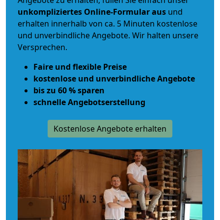
Angebote zu erhalten, füllen Sie einfach unser
unkompliziertes Online-Formular aus
und
erhalten innerhalb von ca. 5 Minuten kostenlose
und unverbindliche Angebote. Wir halten unsere
Versprechen.
Faire und flexible Preise
kostenlose und unverbindliche Angebote
bis zu 60 % sparen
schnelle Angebotserstellung
Kostenlose Angebote erhalten