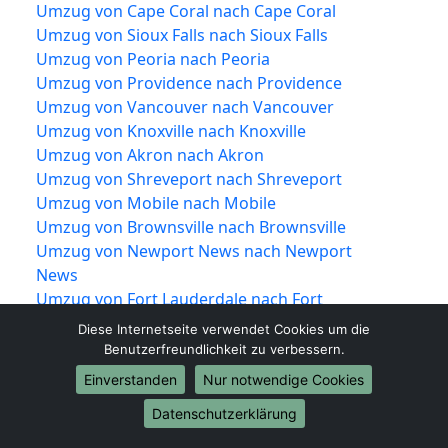
Umzug von Cape Coral nach Cape Coral
Umzug von Sioux Falls nach Sioux Falls
Umzug von Peoria nach Peoria
Umzug von Providence nach Providence
Umzug von Vancouver nach Vancouver
Umzug von Knoxville nach Knoxville
Umzug von Akron nach Akron
Umzug von Shreveport nach Shreveport
Umzug von Mobile nach Mobile
Umzug von Brownsville nach Brownsville
Umzug von Newport News nach Newport
News
Umzug von Fort Lauderdale nach Fort
Lauderdale
Diese Internetseite verwendet Cookies um die
Umzug von Chattanooga nach Chattanooga
Benutzerfreundlichkeit zu verbessern.
Umzug von Tempe nach Tempe
Einverstanden
Nur notwendige Cookies
Umzug von Aurora nach Aurora
Datenschutzerklärung
Umzug von Santa Rosa nach Santa Rosa
Umzug von Eugene nach Eugene