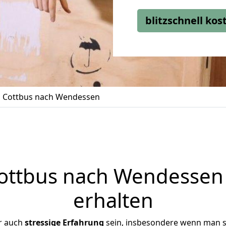
blitzschnell ko
 Cottbus nach Wendessen
ttbus nach Wendessen 
erhalten
r auch
stressige
Erfahrung
sein, insbesondere wenn man s