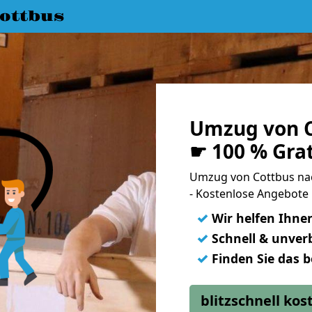
ottbus
Umzug von 
☛ 100 % Gra
Umzug von Cottbus n
- Kostenlose Angebote
✓
Wir helfen Ihne
✓
Schnell & unverb
✓
Finden Sie das 
blitzschnell ko