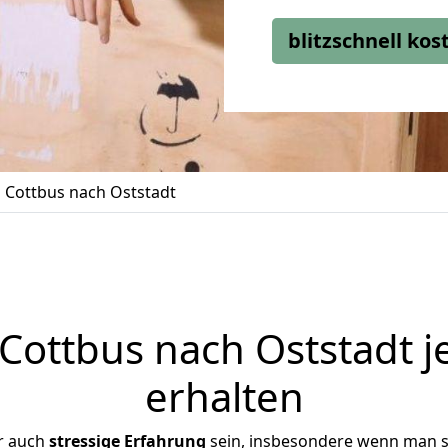
blitzschnell ko
Cottbus nach Oststadt
ottbus nach Oststadt j
erhalten
r auch
stressige
Erfahrung
sein, insbesondere wenn man s