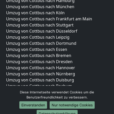
Umzug von Cottbus nach Hamburg
Umzug von Cottbus nach München
Umzug von Cottbus nach Köln
Umzug von Cottbus nach Frankfurt am Main
Umzug von Cottbus nach Stuttgart
Umzug von Cottbus nach Düsseldorf
Umzug von Cottbus nach Leipzig
Umzug von Cottbus nach Dortmund
Umzug von Cottbus nach Essen
Umzug von Cottbus nach Bremen
Umzug von Cottbus nach Dresden
Umzug von Cottbus nach Hannover
Umzug von Cottbus nach Nürnberg
Umzug von Cottbus nach Duisburg
Umzug von Cottbus nach Bochum
Umzug von Cottbus nach Wuppertal
Diese Internetseite verwendet Cookies um die
Benutzerfreundlichkeit zu verbessern.
Umzug von Cottbus nach Bielefeld
Umzug von Cottbus nach Bonn
Einverstanden
Nur notwendige Cookies
Umzug von Cottbus nach Münster
Datenschutzerklärung