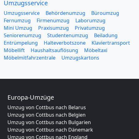
Umzugsservice
Umzugsservice
Behördenumzug
Büroumzug
Fernumzug
Firmenumzug
Laborumzug
Mini Umzug
Praxisumzug
Privatumzug
Seniorenumzug
Studentenumzug
Beiladung
Entrümpelung
Halteverbotszone
Klaviertransport
Möbellift
Haushaltsauflösung
Möbeltaxi
Möbelmitfahrzentrale
Umzugskartons
Europa-Umzüge
Umzug von Cottbus nach Belarus
Umzug von Cottbus nach Belgien
Umzug von Cottbus nach Bulgarien
Umzug von Cottbus nach Dänemark
Umzug von Cottbus nach England