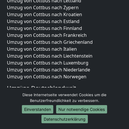
Umzug von Cottbus nach Lettland
Umzug von Cottbus nach Zypern
Umzug von Cottbus nach Kroatien
Umzug von Cottbus nach Estland
Umzug von Cottbus nach Finnland
Umzug von Cottbus nach Frankreich
Umzug von Cottbus nach Griechenland
Umzug von Cottbus nach Italien
Umzug von Cottbus nach Liechtenstein
Umzug von Cottbus nach Luxemburg
Umzug von Cottbus nach Niederlande
Umzug von Cottbus nach Norwegen
Umzüge-Deutschlandweit
Diese Internetseite verwendet Cookies um die
Umzug von Cottbus nach Berlin
Benutzerfreundlichkeit zu verbessern.
Umzug von Cottbus nach Hamburg
Einverstanden
Nur notwendige Cookies
Umzug von Cottbus nach München
Umzug von Cottbus nach Köln
Datenschutzerklärung
Umzug von Cottbus nach Frankfurt am Main