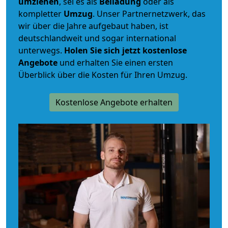
umziehen
, sei es als
Beiladung
oder als
kompletter
Umzug
. Unser Partnernetzwerk, das
wir über die Jahre aufgebaut haben, ist
deutschlandweit und sogar international
unterwegs.
Holen Sie sich jetzt kostenlose
Angebote
und erhalten Sie einen ersten
Überblick über die Kosten für Ihren Umzug.
Kostenlose Angebote erhalten