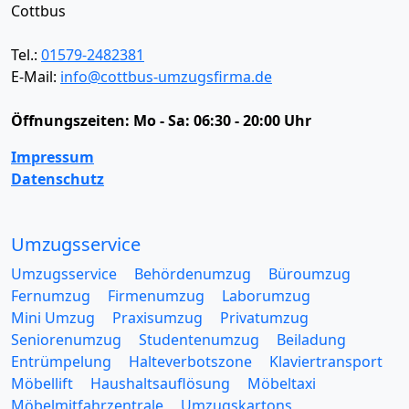
Cottbus
Tel.:
01579-2482381
E-Mail:
info@cottbus-umzugsfirma.de
Öffnungszeiten:
Mo - Sa: 06:30 - 20:00 Uhr
Impressum
Datenschutz
Umzugsservice
Umzugsservice
Behördenumzug
Büroumzug
Fernumzug
Firmenumzug
Laborumzug
Mini Umzug
Praxisumzug
Privatumzug
Seniorenumzug
Studentenumzug
Beiladung
Entrümpelung
Halteverbotszone
Klaviertransport
Möbellift
Haushaltsauflösung
Möbeltaxi
Möbelmitfahrzentrale
Umzugskartons