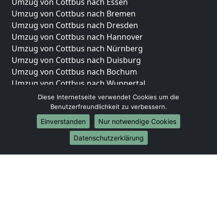
Umzug von Cottbus nach Essen
Umzug von Cottbus nach Bremen
Umzug von Cottbus nach Dresden
Umzug von Cottbus nach Hannover
Umzug von Cottbus nach Nürnberg
Umzug von Cottbus nach Duisburg
Umzug von Cottbus nach Bochum
Umzug von Cottbus nach Wuppertal
Umzug von Cottbus nach Bielefeld
Diese Internetseite verwendet Cookies um die
Umzug von Cottbus nach Bonn
Benutzerfreundlichkeit zu verbessern.
Umzug von Cottbus nach Münster
Einverstanden
Nur notwendige Cookies
Internationale-Umzüge
Datenschutzerklärung
Umzug von Cottbus nach Brasilien
Umzug von Cottbus nach Brunei Darussalam
Umzug von Cottbus nach Burkina Faso
Umzug von Cottbus nach Burundi
Umzug von Cottbus nach Chile
Umzug von Cottbus nach China