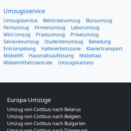
Umzugsservice
Umzugsservice
Behördenumzug
Büroumzug
Fernumzug
Firmenumzug
Laborumzug
Mini Umzug
Praxisumzug
Privatumzug
Seniorenumzug
Studentenumzug
Beiladung
Entrümpelung
Halteverbotszone
Klaviertransport
Möbellift
Haushaltsauflösung
Möbeltaxi
Möbelmitfahrzentrale
Umzugskartons
Europa-Umzüge
Umzug von Cottbus nach Belarus
Umzug von Cottbus nach Belgien
Umzug von Cottbus nach Bulgarien
Umzug von Cottbus nach Dänemark