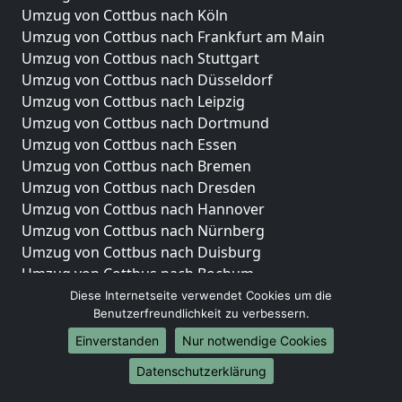
Umzug von Cottbus nach Köln
Umzug von Cottbus nach Frankfurt am Main
Umzug von Cottbus nach Stuttgart
Umzug von Cottbus nach Düsseldorf
Umzug von Cottbus nach Leipzig
Umzug von Cottbus nach Dortmund
Umzug von Cottbus nach Essen
Umzug von Cottbus nach Bremen
Umzug von Cottbus nach Dresden
Umzug von Cottbus nach Hannover
Umzug von Cottbus nach Nürnberg
Umzug von Cottbus nach Duisburg
Umzug von Cottbus nach Bochum
Umzug von Cottbus nach Wuppertal
Diese Internetseite verwendet Cookies um die
Benutzerfreundlichkeit zu verbessern.
Umzug von Cottbus nach Bielefeld
Umzug von Cottbus nach Bonn
Einverstanden
Nur notwendige Cookies
Umzug von Cottbus nach Münster
Datenschutzerklärung
Internationale-Umzüge