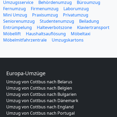
Umzugsservice
Behördenumzug
Büroumzug
Fernumzug
Firmenumzug
Laborumzug
Mini Umzug
Praxisumzug
Privatumzug
Seniorenumzug
Studentenumzug
Beiladung
Entrümpelung
Halteverbotszone
Klaviertransport
Möbellift
Haushaltsauflösung
Möbeltaxi
Möbelmitfahrzentrale
Umzugskartons
Europa-Umzüge
Umzug von Cottbus nach Belarus
Umzug von Cottbus nach Belgien
Umzug von Cottbus nach Bulgarien
Umzug von Cottbus nach Dänemark
Umzug von Cottbus nach England
Umzug von Cottbus nach Portugal