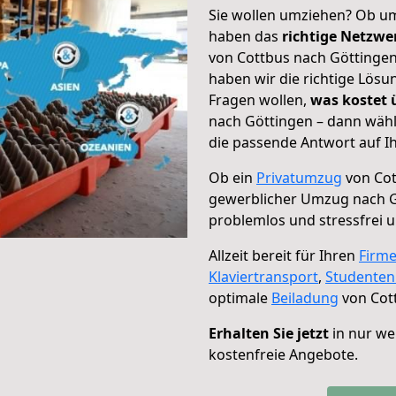
Sie wollen umziehen? Ob um
haben das
richtige Netzw
von Cottbus nach Göttingen
haben wir die richtige Lösu
Fragen wollen,
was kostet
nach Göttingen – dann wähl
die passende Antwort auf Ih
Ob ein
Privatumzug
von Cot
gewerblicher Umzug nach 
problemlos und stressfrei 
Allzeit bereit für Ihren
Firm
Klaviertransport
,
Studente
optimale
Beiladung
von Cot
Erhalten Sie jetzt
in nur we
kostenfreie Angebote.