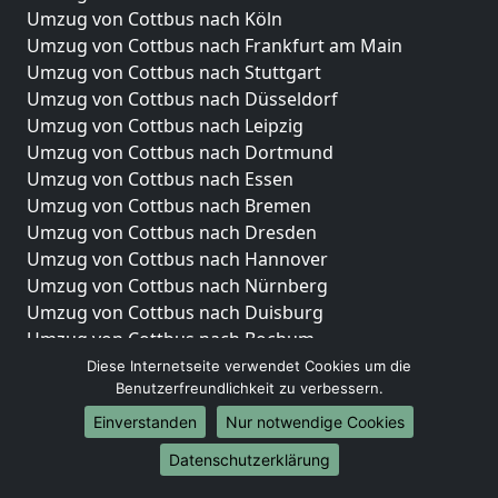
Umzug von Cottbus nach Köln
Umzug von Cottbus nach Frankfurt am Main
Umzug von Cottbus nach Stuttgart
Umzug von Cottbus nach Düsseldorf
Umzug von Cottbus nach Leipzig
Umzug von Cottbus nach Dortmund
Umzug von Cottbus nach Essen
Umzug von Cottbus nach Bremen
Umzug von Cottbus nach Dresden
Umzug von Cottbus nach Hannover
Umzug von Cottbus nach Nürnberg
Umzug von Cottbus nach Duisburg
Umzug von Cottbus nach Bochum
Umzug von Cottbus nach Wuppertal
Diese Internetseite verwendet Cookies um die
Benutzerfreundlichkeit zu verbessern.
Umzug von Cottbus nach Bielefeld
Umzug von Cottbus nach Bonn
Einverstanden
Nur notwendige Cookies
Umzug von Cottbus nach Münster
Datenschutzerklärung
Internationale-Umzüge