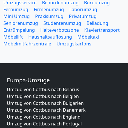
Umzugsservice
Behördenumzug
Büroumzug
Fernumzug
Firmenumzug
Laborumzug
Mini Umzug
Praxisumzug
Privatumzug
Seniorenumzug
Studentenumzug
Beiladung
Entrümpelung
Halteverbotszone
Klaviertransport
Möbellift
Haushaltsauflösung
Möbeltaxi
Möbelmitfahrzentrale
Umzugskartons
Europa-Umzüge
Umzug von Cottbus nach Belarus
Umzug von Cottbus nach Belgien
Umzug von Cottbus nach Bulgarien
Umzug von Cottbus nach Dänemark
Umzug von Cottbus nach England
Umzug von Cottbus nach Portugal