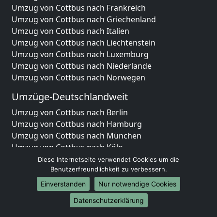
Umzug von Cottbus nach Frankreich
Umzug von Cottbus nach Griechenland
Umzug von Cottbus nach Italien
Umzug von Cottbus nach Liechtenstein
Umzug von Cottbus nach Luxemburg
Umzug von Cottbus nach Niederlande
Umzug von Cottbus nach Norwegen
Umzüge-Deutschlandweit
Umzug von Cottbus nach Berlin
Umzug von Cottbus nach Hamburg
Umzug von Cottbus nach München
Umzug von Cottbus nach Köln
Umzug von Cottbus nach Frankfurt am Main
Diese Internetseite verwendet Cookies um die
Umzug von Cottbus nach Stuttgart
Benutzerfreundlichkeit zu verbessern.
Umzug von Cottbus nach Düsseldorf
Einverstanden
Nur notwendige Cookies
Umzug von Cottbus nach Leipzig
Datenschutzerklärung
Umzug von Cottbus nach Dortmund
Umzug von Cottbus nach Essen