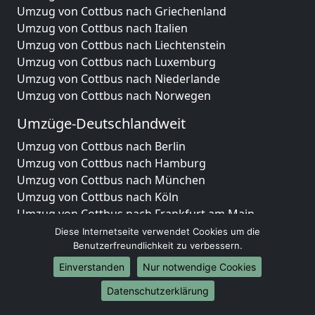
Umzug von Cottbus nach Griechenland
Umzug von Cottbus nach Italien
Umzug von Cottbus nach Liechtenstein
Umzug von Cottbus nach Luxemburg
Umzug von Cottbus nach Niederlande
Umzug von Cottbus nach Norwegen
Umzüge-Deutschlandweit
Umzug von Cottbus nach Berlin
Umzug von Cottbus nach Hamburg
Umzug von Cottbus nach München
Umzug von Cottbus nach Köln
Umzug von Cottbus nach Frankfurt am Main
Umzug von Cottbus nach Stuttgart
Diese Internetseite verwendet Cookies um die
Umzug von Cottbus nach Düsseldorf
Benutzerfreundlichkeit zu verbessern.
Umzug von Cottbus nach Leipzig
Einverstanden
Nur notwendige Cookies
Umzug von Cottbus nach Dortmund
Datenschutzerklärung
Umzug von Cottbus nach Essen
Umzug von Cottbus nach Bremen