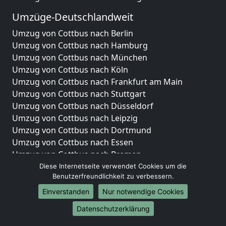
Umzüge-Deutschlandweit
Umzug von Cottbus nach Berlin
Umzug von Cottbus nach Hamburg
Umzug von Cottbus nach München
Umzug von Cottbus nach Köln
Umzug von Cottbus nach Frankfurt am Main
Umzug von Cottbus nach Stuttgart
Umzug von Cottbus nach Düsseldorf
Umzug von Cottbus nach Leipzig
Umzug von Cottbus nach Dortmund
Umzug von Cottbus nach Essen
Umzug von Cottbus nach Bremen
Umzug von Cottbus nach Dresden
Diese Internetseite verwendet Cookies um die
Benutzerfreundlichkeit zu verbessern.
Umzug von Cottbus nach Hannover
Umzug von Cottbus nach Nürnberg
Einverstanden
Nur notwendige Cookies
Umzug von Cottbus nach Duisburg
Datenschutzerklärung
Umzug von Cottbus nach Bochum