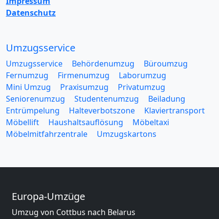
Impressum
Datenschutz
Umzugsservice
Umzugsservice
Behördenumzug
Büroumzug
Fernumzug
Firmenumzug
Laborumzug
Mini Umzug
Praxisumzug
Privatumzug
Seniorenumzug
Studentenumzug
Beiladung
Entrümpelung
Halteverbotszone
Klaviertransport
Möbellift
Haushaltsauflösung
Möbeltaxi
Möbelmitfahrzentrale
Umzugskartons
Europa-Umzüge
Umzug von Cottbus nach Belarus