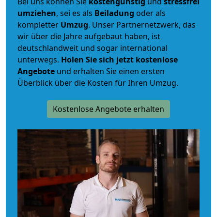
Bei uns können Sie
kostengünstig
und
stressfrei
umziehen
, sei es als
Beiladung
oder als
kompletter
Umzug
. Unser Partnernetzwerk, das
wir über die Jahre aufgebaut haben, ist
deutschlandweit und sogar international
unterwegs.
Holen Sie sich jetzt kostenlose
Angebote
und erhalten Sie einen ersten
Überblick über die Kosten für Ihren Umzug.
Kostenlose Angebote erhalten