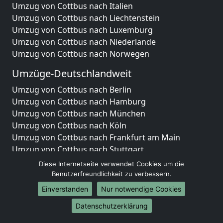
Umzug von Cottbus nach Italien
Umzug von Cottbus nach Liechtenstein
Umzug von Cottbus nach Luxemburg
Umzug von Cottbus nach Niederlande
Umzug von Cottbus nach Norwegen
Umzüge-Deutschlandweit
Umzug von Cottbus nach Berlin
Umzug von Cottbus nach Hamburg
Umzug von Cottbus nach München
Umzug von Cottbus nach Köln
Umzug von Cottbus nach Frankfurt am Main
Umzug von Cottbus nach Stuttgart
Umzug von Cottbus nach Düsseldorf
Diese Internetseite verwendet Cookies um die
Umzug von Cottbus nach Leipzig
Benutzerfreundlichkeit zu verbessern.
Umzug von Cottbus nach Dortmund
Einverstanden
Nur notwendige Cookies
Umzug von Cottbus nach Essen
Datenschutzerklärung
Umzug von Cottbus nach Bremen
Umzug von Cottbus nach Dresden