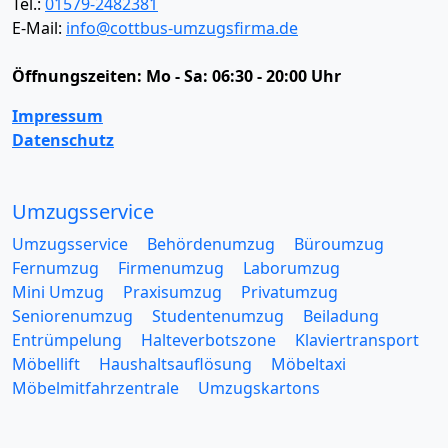
Tel.:
01579-2482381
E-Mail:
info@cottbus-umzugsfirma.de
Öffnungszeiten:
Mo - Sa: 06:30 - 20:00 Uhr
Impressum
Datenschutz
Umzugsservice
Umzugsservice
Behördenumzug
Büroumzug
Fernumzug
Firmenumzug
Laborumzug
Mini Umzug
Praxisumzug
Privatumzug
Seniorenumzug
Studentenumzug
Beiladung
Entrümpelung
Halteverbotszone
Klaviertransport
Möbellift
Haushaltsauflösung
Möbeltaxi
Möbelmitfahrzentrale
Umzugskartons