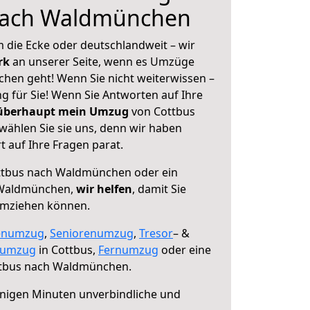
nach Waldmünchen
 die Ecke oder deutschlandweit – wir
erk
an unserer Seite, wenn es Umzüge
hen geht! Wenn Sie nicht weiterwissen –
ng für Sie! Wenn Sie Antworten auf Ihre
 überhaupt mein Umzug
von Cottbus
ählen Sie sie uns, denn wir haben
 auf Ihre Fragen parat.
tbus nach Waldmünchen oder ein
 Waldmünchen,
wir helfen
, damit Sie
umziehen können.
enumzug
,
Seniorenumzug
,
Tresor
– &
numzug
in Cottbus,
Fernumzug
oder eine
tbus nach Waldmünchen.
nigen Minuten unverbindliche und