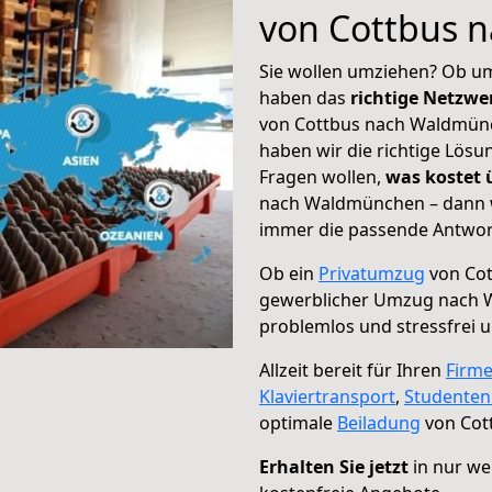
von Cottbus 
Sie wollen umziehen? Ob um
haben das
richtige Netzw
von Cottbus nach Waldmünc
haben wir die richtige Lösu
Fragen wollen,
was kostet
nach Waldmünchen – dann w
immer die passende Antwort
Ob ein
Privatumzug
von Cot
gewerblicher Umzug nach
problemlos und stressfrei 
Allzeit bereit für Ihren
Firm
Klaviertransport
,
Studente
optimale
Beiladung
von Cot
Erhalten Sie jetzt
in nur we