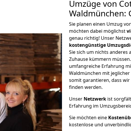
Umzüge von Cot
Waldmünchen: 
Sie planen einen Umzug v
möchten dabei möglichst
v
genau richtig! Unser Netzw
kostengünstige Umzugsdi
Sie sich um nichts anderes 
Zuhause kümmern müssen. W
umfangreiche Erfahrung m
Waldmünchen mit jegliche
somit garantieren, dass wi
finden werden.
Unser
Netzwerk
ist sorgfäl
Erfahrung im Umzugsberei
Sie möchten eine
Kostenüb
kostenlose und unverbindli