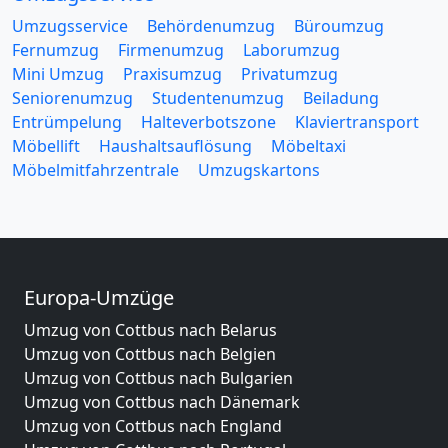
Umzugsservice
Behördenumzug
Büroumzug
Fernumzug
Firmenumzug
Laborumzug
Mini Umzug
Praxisumzug
Privatumzug
Seniorenumzug
Studentenumzug
Beiladung
Entrümpelung
Halteverbotszone
Klaviertransport
Möbellift
Haushaltsauflösung
Möbeltaxi
Möbelmitfahrzentrale
Umzugskartons
Europa-Umzüge
Umzug von Cottbus nach Belarus
Umzug von Cottbus nach Belgien
Umzug von Cottbus nach Bulgarien
Umzug von Cottbus nach Dänemark
Umzug von Cottbus nach England