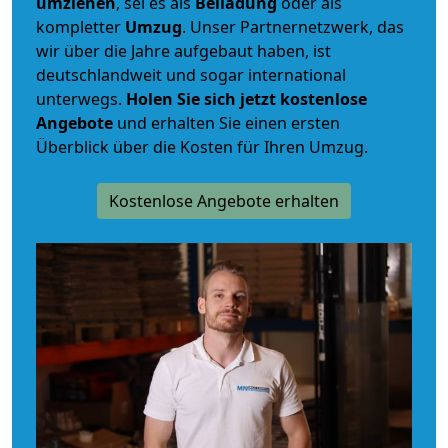
umziehen
, sei es als
Beiladung
oder als
kompletter
Umzug
. Unser Partnernetzwerk, das
wir über die Jahre aufgebaut haben, ist
deutschlandweit und sogar international
unterwegs.
Holen Sie sich jetzt kostenlose
Angebote
und erhalten Sie einen ersten
Überblick über die Kosten für Ihren Umzug.
Kostenlose Angebote erhalten