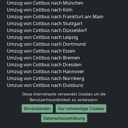
Umzug von Cottbus nach München
Umzug von Cottbus nach Köln
Umzug von Cottbus nach Frankfurt am Main
Umzug von Cottbus nach Stuttgart
Umzug von Cottbus nach Düsseldorf
Umzug von Cottbus nach Leipzig
Umzug von Cottbus nach Dortmund
Umzug von Cottbus nach Essen
Umzug von Cottbus nach Bremen
Umzug von Cottbus nach Dresden
Umzug von Cottbus nach Hannover
Umzug von Cottbus nach Nürnberg
Umzug von Cottbus nach Duisburg
Umzug von Cottbus nach Bochum
Diese Internetseite verwendet Cookies um die
Umzug von Cottbus nach Wuppertal
Benutzerfreundlichkeit zu verbessern.
Umzug von Cottbus nach Bielefeld
Einverstanden
Nur notwendige Cookies
Umzug von Cottbus nach Bonn
Datenschutzerklärung
Umzug von Cottbus nach Münster