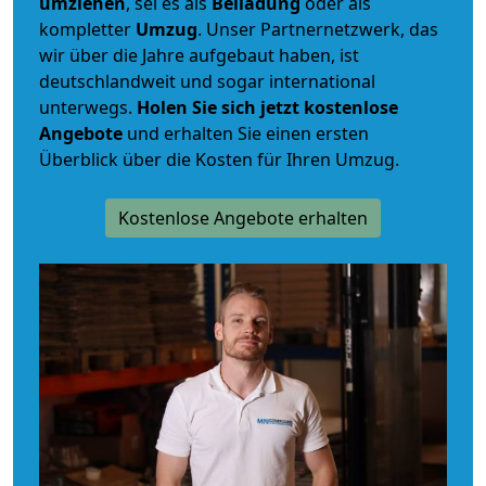
umziehen
, sei es als
Beiladung
oder als
kompletter
Umzug
. Unser Partnernetzwerk, das
wir über die Jahre aufgebaut haben, ist
deutschlandweit und sogar international
unterwegs.
Holen Sie sich jetzt kostenlose
Angebote
und erhalten Sie einen ersten
Überblick über die Kosten für Ihren Umzug.
Kostenlose Angebote erhalten