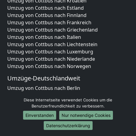
Umzug von Cottbus nach Kroatien
Umzug von Cottbus nach Estland
Umzug von Cottbus nach Finnland
Umzug von Cottbus nach Frankreich
Umzug von Cottbus nach Griechenland
Umzug von Cottbus nach Italien
Umzug von Cottbus nach Liechtenstein
Umzug von Cottbus nach Luxemburg
Umzug von Cottbus nach Niederlande
Umzug von Cottbus nach Norwegen
Umzüge-Deutschlandweit
Umzug von Cottbus nach Berlin
Umzug von Cottbus nach Hamburg
Diese Internetseite verwendet Cookies um die
Umzug von Cottbus nach München
Benutzerfreundlichkeit zu verbessern.
Umzug von Cottbus nach Köln
Einverstanden
Nur notwendige Cookies
Umzug von Cottbus nach Frankfurt am Main
Umzug von Cottbus nach Stuttgart
Datenschutzerklärung
Umzug von Cottbus nach Düsseldorf