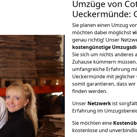
Umzüge von Cot
Ueckermünde: G
Sie planen einen Umzug vo
möchten dabei möglichst
v
genau richtig! Unser Netzw
kostengünstige Umzugsdi
Sie sich um nichts anderes 
Zuhause kümmern müssen. W
umfangreiche Erfahrung m
Ueckermünde mit jegliche
somit garantieren, dass wi
finden werden.
Unser
Netzwerk
ist sorgfäl
Erfahrung im Umzugsberei
Sie möchten eine
Kostenüb
kostenlose und unverbindli