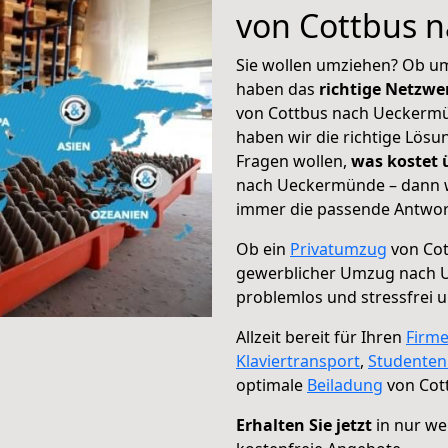
von Cottbus 
Sie wollen umziehen? Ob um
haben das
richtige Netzw
von Cottbus nach Ueckermün
haben wir die richtige Lösu
Fragen wollen,
was kostet
nach Ueckermünde – dann w
immer die passende Antwort
Ob ein
Privatumzug
von Cot
gewerblicher Umzug nach
problemlos und stressfrei 
Allzeit bereit für Ihren
Firm
Klaviertransport
,
Studente
optimale
Beiladung
von Cot
Erhalten Sie jetzt
in nur we