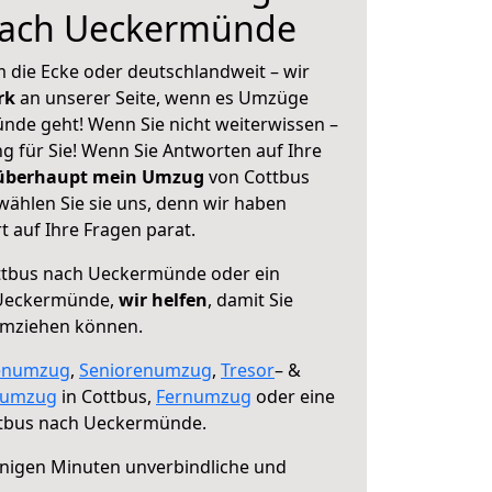
nach Ueckermünde
 die Ecke oder deutschlandweit – wir
erk
an unserer Seite, wenn es Umzüge
de geht! Wenn Sie nicht weiterwissen –
ng für Sie! Wenn Sie Antworten auf Ihre
 überhaupt mein Umzug
von Cottbus
ählen Sie sie uns, denn wir haben
 auf Ihre Fragen parat.
tbus nach Ueckermünde oder ein
 Ueckermünde,
wir helfen
, damit Sie
umziehen können.
enumzug
,
Seniorenumzug
,
Tresor
– &
numzug
in Cottbus,
Fernumzug
oder eine
tbus nach Ueckermünde.
nigen Minuten unverbindliche und