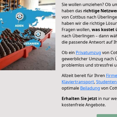
Sie wollen umziehen? Ob um
haben das
richtige Netzw
von Cottbus nach Überlinge
haben wir die richtige Lösu
Fragen wollen,
was kostet
nach Überlingen – dann wäh
die passende Antwort auf Ih
Ob ein
Privatumzug
von Cot
gewerblicher Umzug nach 
problemlos und stressfrei 
Allzeit bereit für Ihren
Firm
Klaviertransport
,
Studente
optimale
Beiladung
von Cot
Erhalten Sie jetzt
in nur we
kostenfreie Angebote.