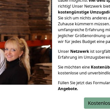
dabei möglichst
viel Geld 
richtig! Unser Netzwerk bi
kostengünstige Umzugsdi
Sie sich um nichts anderes 
Zuhause kümmern müssen. W
umfangreiche Erfahrung mi
jeglicher Größenordnung u
wir für jedes Budget eine 
Unser
Netzwerk
ist sorgfäl
Erfahrung im Umzugsberei
Sie möchten eine
Kostenüb
kostenlose und unverbindli
Füllen Sie jetzt das Formula
Angebote.
Kostenlos