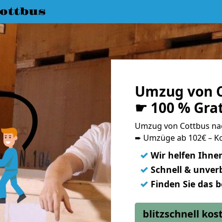
ottbus
Umzug von C
☛ 100 % Gra
Umzug von Cottbus na
➨ Umzüge ab 102€ – Ko
✓
Wir helfen Ihne
✓
Schnell & unverb
✓
Finden Sie das 
blitzschnell ko