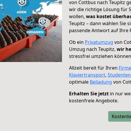
von Cottbus nach Teupitz g
wir die richtige Lösung für
wollen,
was kostet überh
Teupitz – dann wählen Sie s
passende Antwort auf Ihre 
Ob ein
Privatumzug
von Cot
Umzug nach Teupitz,
wir he
stressfrei umziehen können
Allzeit bereit für Ihren
Firm
Klaviertransport
,
Studente
optimale
Beiladung
von Cott
Erhalten Sie jetzt
in nur we
kostenfreie Angebote.
Kostenlo