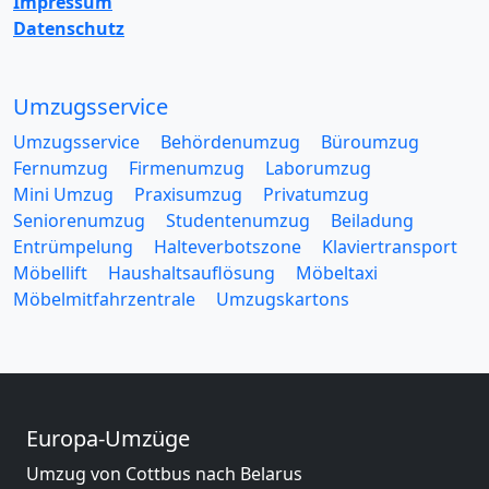
Impressum
Datenschutz
Umzugsservice
Umzugsservice
Behördenumzug
Büroumzug
Fernumzug
Firmenumzug
Laborumzug
Mini Umzug
Praxisumzug
Privatumzug
Seniorenumzug
Studentenumzug
Beiladung
Entrümpelung
Halteverbotszone
Klaviertransport
Möbellift
Haushaltsauflösung
Möbeltaxi
Möbelmitfahrzentrale
Umzugskartons
Europa-Umzüge
Umzug von Cottbus nach Belarus