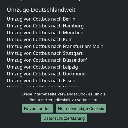
Umzüge-Deutschlandweit
Umzug von Cottbus nach Berlin
Umzug von Cottbus nach Hamburg
Umzug von Cottbus nach München
Umzug von Cottbus nach Köln
Umzug von Cottbus nach Frankfurt am Main
Umzug von Cottbus nach Stuttgart
Umzug von Cottbus nach Düsseldorf
Umzug von Cottbus nach Leipzig
Umzug von Cottbus nach Dortmund
Umzug von Cottbus nach Essen
Umzug von Cottbus nach Bremen
Umzug von Cottbus nach Dresden
Diese Internetseite verwendet Cookies um die
Benutzerfreundlichkeit zu verbessern.
Umzug von Cottbus nach Hannover
Umzug von Cottbus nach Nürnberg
Einverstanden
Nur notwendige Cookies
Umzug von Cottbus nach Duisburg
Datenschutzerklärung
Umzug von Cottbus nach Bochum