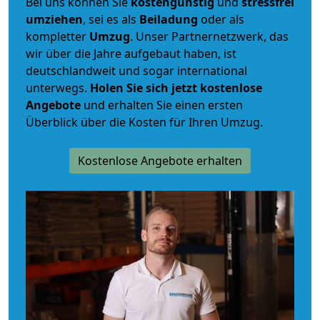
Bei uns können Sie
kostengünstig
und
stressfrei
umziehen
, sei es als
Beiladung
oder als
kompletter
Umzug
. Unser Partnernetzwerk, das
wir über die Jahre aufgebaut haben, ist
deutschlandweit und sogar international
unterwegs.
Holen Sie sich jetzt kostenlose
Angebote
und erhalten Sie einen ersten
Überblick über die Kosten für Ihren Umzug.
Kostenlose Angebote erhalten