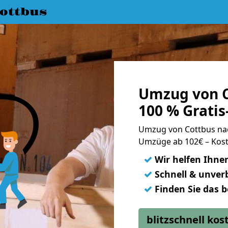
ottbus
Umzug von C
100 % Grati
Umzug von Cottbus na
Umzüge ab 102€ – Kost
✓
Wir helfen Ihne
✓
Schnell & unverb
✓
Finden Sie das 
blitzschnell ko