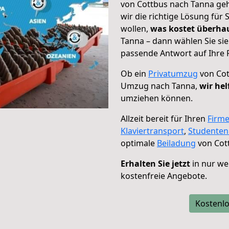
von Cottbus nach Tanna geh
wir die richtige Lösung für
wollen,
was kostet überh
Tanna – dann wählen Sie si
passende Antwort auf Ihre 
Ob ein
Privatumzug
von Cot
Umzug nach Tanna,
wir hel
umziehen können.
Allzeit bereit für Ihren
Firm
Klaviertransport
,
Studente
optimale
Beiladung
von Cot
Erhalten Sie jetzt
in nur we
kostenfreie Angebote.
Kostenlo