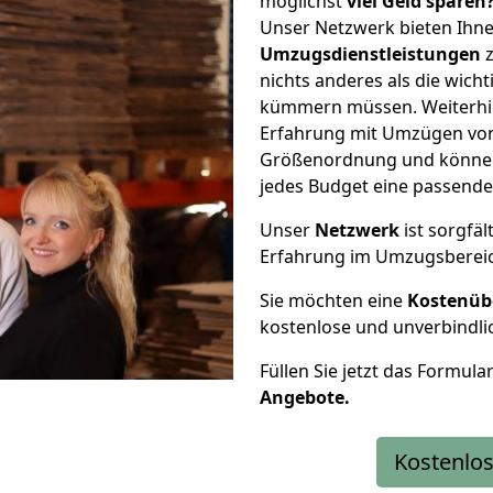
möglichst
viel Geld sparen
Unser Netzwerk bieten Ihn
Umzugsdienstleistungen
z
nichts anderes als die wic
kümmern müssen. Weiterhin
Erfahrung mit Umzügen von 
Größenordnung und können 
jedes Budget eine passende
Unser
Netzwerk
ist sorgfäl
Erfahrung im Umzugsberei
Sie möchten eine
Kostenüb
kostenlose und unverbindli
Füllen Sie jetzt das Formula
Angebote.
Kostenlos