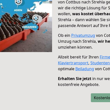
von Cottbus nach Strehla ge
wir die richtige Lösung für
wollen,
was kostet überh
Strehla – dann wählen Sie s
passende Antwort auf Ihre 
Ob ein
Privatumzug
von Cot
Umzug nach Strehla,
wir he
umziehen können.
Allzeit bereit für Ihren
Firm
Klaviertransport
,
Studente
optimale
Beiladung
von Cott
Erhalten Sie jetzt
in nur we
kostenfreie Angebote.
Kostenlo