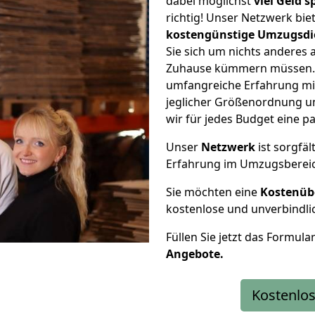
dabei möglichst
viel Geld 
richtig! Unser Netzwerk bi
kostengünstige Umzugsdi
Sie sich um nichts anderes 
Zuhause kümmern müssen. W
umfangreiche Erfahrung mi
jeglicher Größenordnung u
wir für jedes Budget eine 
Unser
Netzwerk
ist sorgfäl
Erfahrung im Umzugsberei
Sie möchten eine
Kostenüb
kostenlose und unverbindli
Füllen Sie jetzt das Formula
Angebote.
Kostenlos