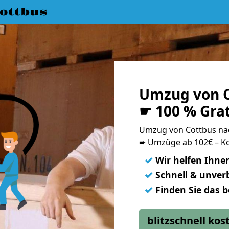
ottbus
Umzug von C
☛ 100 % Gra
Umzug von Cottbus na
➨ Umzüge ab 102€ – Ko
✓
Wir helfen Ihne
✓
Schnell & unverb
✓
Finden Sie das 
blitzschnell ko