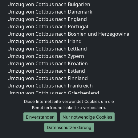
Umzug von Cottbus nach Bulgarien
Umzug von Cottbus nach Dänemark
Umzug von Cottbus nach England
Umzug von Cottbus nach Portugal
Umzug von Cottbus nach Bosnien und Herzegowina
Umzug von Cottbus nach Irland
Umzug von Cottbus nach Lettland
Umzug von Cottbus nach Zypern
Umzug von Cottbus nach Kroatien
Umzug von Cottbus nach Estland
Umzug von Cottbus nach Finnland
Umzug von Cottbus nach Frankreich
Umzug von Cottbus nach Griechenland
Umzug von Cottbus nach Italien
Diese Internetseite verwendet Cookies um die
Umzug von Cottbus nach Liechtenstein
Benutzerfreundlichkeit zu verbessern.
Umzug von Cottbus nach Luxemburg
Einverstanden
Nur notwendige Cookies
Umzug von Cottbus nach Niederlande
Datenschutzerklärung
Umzug von Cottbus nach Norwegen