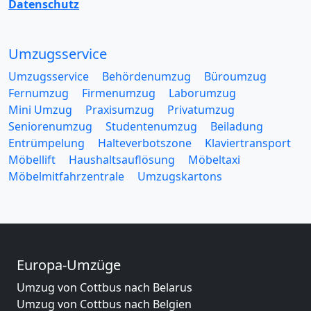
Datenschutz
Umzugsservice
Umzugsservice
Behördenumzug
Büroumzug
Fernumzug
Firmenumzug
Laborumzug
Mini Umzug
Praxisumzug
Privatumzug
Seniorenumzug
Studentenumzug
Beiladung
Entrümpelung
Halteverbotszone
Klaviertransport
Möbellift
Haushaltsauflösung
Möbeltaxi
Möbelmitfahrzentrale
Umzugskartons
Europa-Umzüge
Umzug von Cottbus nach Belarus
Umzug von Cottbus nach Belgien