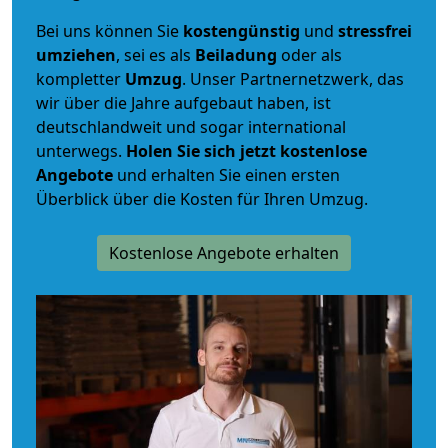
Bei uns können Sie
kostengünstig
und
stressfrei
umziehen
, sei es als
Beiladung
oder als
kompletter
Umzug
. Unser Partnernetzwerk, das
wir über die Jahre aufgebaut haben, ist
deutschlandweit und sogar international
unterwegs.
Holen Sie sich jetzt kostenlose
Angebote
und erhalten Sie einen ersten
Überblick über die Kosten für Ihren Umzug.
Kostenlose Angebote erhalten