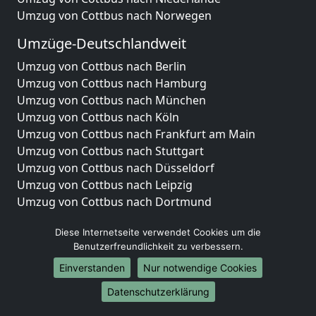
Umzug von Cottbus nach Norwegen
Umzüge-Deutschlandweit
Umzug von Cottbus nach Berlin
Umzug von Cottbus nach Hamburg
Umzug von Cottbus nach München
Umzug von Cottbus nach Köln
Umzug von Cottbus nach Frankfurt am Main
Umzug von Cottbus nach Stuttgart
Umzug von Cottbus nach Düsseldorf
Umzug von Cottbus nach Leipzig
Umzug von Cottbus nach Dortmund
Umzug von Cottbus nach Essen
Diese Internetseite verwendet Cookies um die
Umzug von Cottbus nach Bremen
Benutzerfreundlichkeit zu verbessern.
Umzug von Cottbus nach Dresden
Umzug von Cottbus nach Hannover
Einverstanden
Nur notwendige Cookies
Umzug von Cottbus nach Nürnberg
Datenschutzerklärung
Umzug von Cottbus nach Duisburg