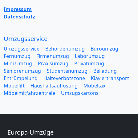
Impressum
Datenschutz
Umzugsservice
Umzugsservice
Behördenumzug
Büroumzug
Fernumzug
Firmenumzug
Laborumzug
Mini Umzug
Praxisumzug
Privatumzug
Seniorenumzug
Studentenumzug
Beiladung
Entrümpelung
Halteverbotszone
Klaviertransport
Möbellift
Haushaltsauflösung
Möbeltaxi
Möbelmitfahrzentrale
Umzugskartons
Europa-Umzüge