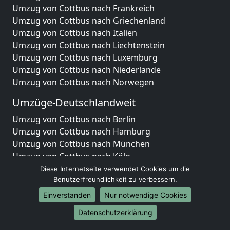
Umzug von Cottbus nach Frankreich
Umzug von Cottbus nach Griechenland
Umzug von Cottbus nach Italien
Umzug von Cottbus nach Liechtenstein
Umzug von Cottbus nach Luxemburg
Umzug von Cottbus nach Niederlande
Umzug von Cottbus nach Norwegen
Umzüge-Deutschlandweit
Umzug von Cottbus nach Berlin
Umzug von Cottbus nach Hamburg
Umzug von Cottbus nach München
Umzug von Cottbus nach Köln
Umzug von Cottbus nach Frankfurt am Main
Diese Internetseite verwendet Cookies um die
Umzug von Cottbus nach Stuttgart
Benutzerfreundlichkeit zu verbessern.
Umzug von Cottbus nach Düsseldorf
Einverstanden
Nur notwendige Cookies
Umzug von Cottbus nach Leipzig
Datenschutzerklärung
Umzug von Cottbus nach Dortmund
Umzug von Cottbus nach Essen