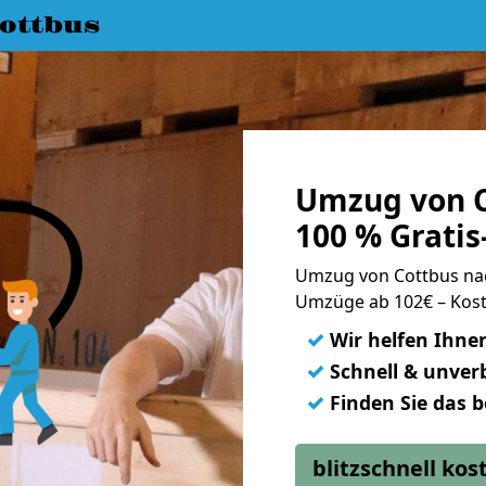
ottbus
Umzug von C
100 % Grati
Umzug von Cottbus na
Umzüge ab 102€ – Kost
✓
Wir helfen Ihne
✓
Schnell & unverb
✓
Finden Sie das 
blitzschnell ko