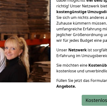
dabei möglichst
viel Geld 
richtig! Unser Netzwerk bi
kostengünstige Umzugsdi
Sie sich um nichts anderes 
Zuhause kümmern müssen. W
umfangreiche Erfahrung mi
jeglicher Größenordnung u
wir für jedes Budget eine 
Unser
Netzwerk
ist sorgfäl
Erfahrung im Umzugsberei
Sie möchten eine
Kostenüb
kostenlose und unverbindli
Füllen Sie jetzt das Formula
Angebote.
Kostenlos