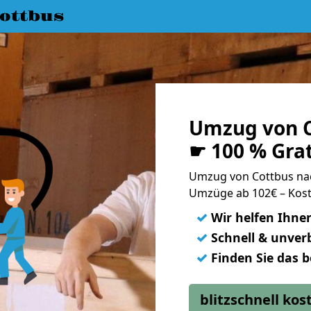
ottbus
Umzug von C
☛ 100 % Gra
Umzug von Cottbus na
Umzüge ab 102€ – Kost
✓
Wir helfen Ihne
✓
Schnell & unverb
✓
Finden Sie das 
blitzschnell ko