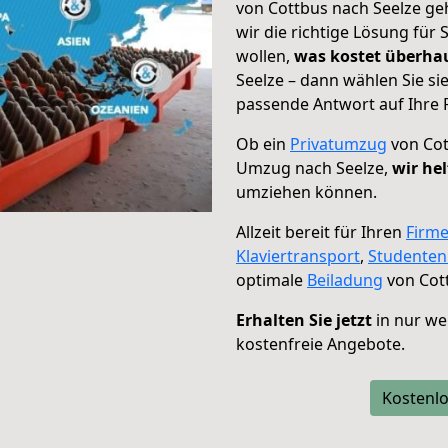
von Cottbus nach Seelze ge
wir die richtige Lösung für
wollen,
was kostet überh
Seelze – dann wählen Sie si
passende Antwort auf Ihre 
Ob ein
Privatumzug
von Cot
Umzug nach Seelze,
wir he
umziehen können.
Allzeit bereit für Ihren
Firm
Klaviertransport
,
Studente
optimale
Beiladung
von Cott
Erhalten Sie jetzt
in nur we
kostenfreie Angebote.
Kostenlo