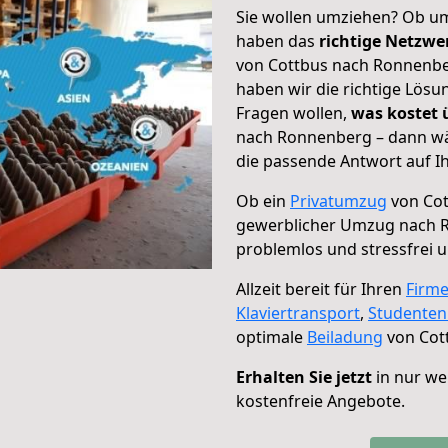
Sie wollen umziehen? Ob um
haben das
richtige Netzw
von Cottbus nach Ronnenber
haben wir die richtige Lösu
Fragen wollen,
was kostet
nach Ronnenberg – dann wä
die passende Antwort auf Ih
Ob ein
Privatumzug
von Cot
gewerblicher Umzug nach 
problemlos und stressfrei 
Allzeit bereit für Ihren
Firm
Klaviertransport
,
Studente
optimale
Beiladung
von Cot
Erhalten Sie jetzt
in nur we
kostenfreie Angebote.