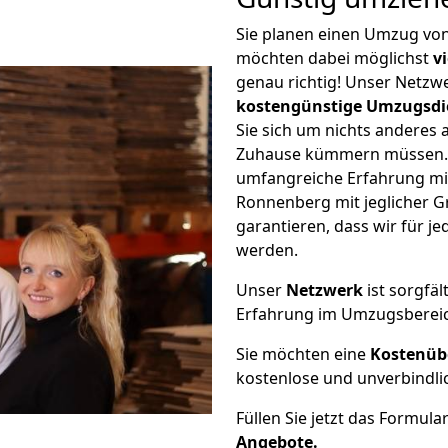
Sie planen einen Umzug vo
möchten dabei möglichst
v
genau richtig! Unser Netzw
kostengünstige Umzugsdi
Sie sich um nichts anderes 
Zuhause kümmern müssen. W
umfangreiche Erfahrung m
Ronnenberg mit jeglicher 
garantieren, dass wir für j
werden.
Unser
Netzwerk
ist sorgfäl
Erfahrung im Umzugsberei
Sie möchten eine
Kostenüb
kostenlose und unverbindli
Füllen Sie jetzt das Formula
Angebote.