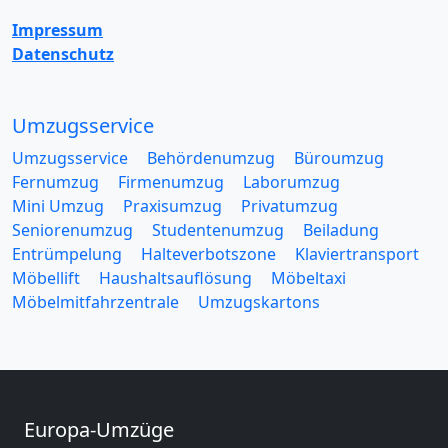
Impressum
Datenschutz
Umzugsservice
Umzugsservice
Behördenumzug
Büroumzug
Fernumzug
Firmenumzug
Laborumzug
Mini Umzug
Praxisumzug
Privatumzug
Seniorenumzug
Studentenumzug
Beiladung
Entrümpelung
Halteverbotszone
Klaviertransport
Möbellift
Haushaltsauflösung
Möbeltaxi
Möbelmitfahrzentrale
Umzugskartons
Europa-Umzüge