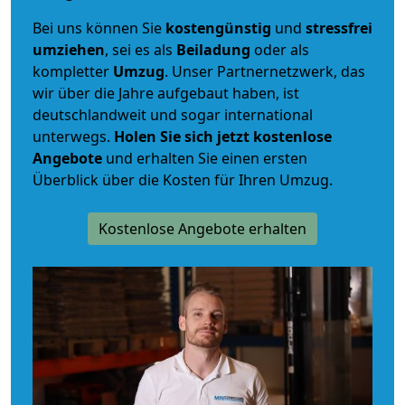
Bei uns können Sie
kostengünstig
und
stressfrei
umziehen
, sei es als
Beiladung
oder als
kompletter
Umzug
. Unser Partnernetzwerk, das
wir über die Jahre aufgebaut haben, ist
deutschlandweit und sogar international
unterwegs.
Holen Sie sich jetzt kostenlose
Angebote
und erhalten Sie einen ersten
Überblick über die Kosten für Ihren Umzug.
Kostenlose Angebote erhalten