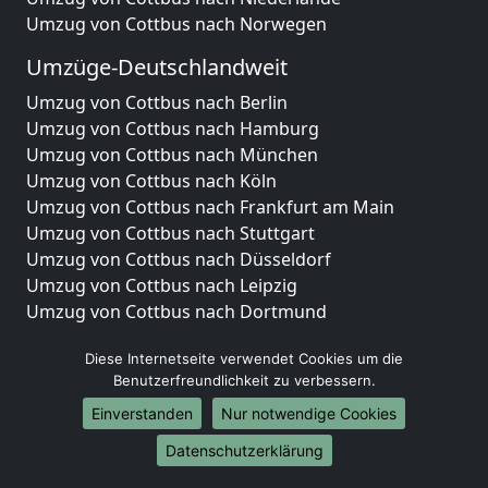
Umzug von Cottbus nach Norwegen
Umzüge-Deutschlandweit
Umzug von Cottbus nach Berlin
Umzug von Cottbus nach Hamburg
Umzug von Cottbus nach München
Umzug von Cottbus nach Köln
Umzug von Cottbus nach Frankfurt am Main
Umzug von Cottbus nach Stuttgart
Umzug von Cottbus nach Düsseldorf
Umzug von Cottbus nach Leipzig
Umzug von Cottbus nach Dortmund
Umzug von Cottbus nach Essen
Diese Internetseite verwendet Cookies um die
Umzug von Cottbus nach Bremen
Benutzerfreundlichkeit zu verbessern.
Umzug von Cottbus nach Dresden
Umzug von Cottbus nach Hannover
Einverstanden
Nur notwendige Cookies
Umzug von Cottbus nach Nürnberg
Datenschutzerklärung
Umzug von Cottbus nach Duisburg